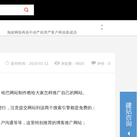
海拔网络的最新客户案例——新居网
2016/01/19
海拔网络再添不动产前房产客户再添新成员
2014/12/12
海拔网络为浙江屹男集团设计制作的企业官网圆满完
成
2014/12/17
发布时间：2016-01-11
浏览量：9916
评价：0
热烈祝贺海拔网络乔迁新址
2016/01/27
。哈巴网站制作教给大家怎样推广自己的网站。
识进行，注意提交网站到这两个搜索引擎都是免费的；
客户沟通等等，这里特别推荐的博客推广网站；